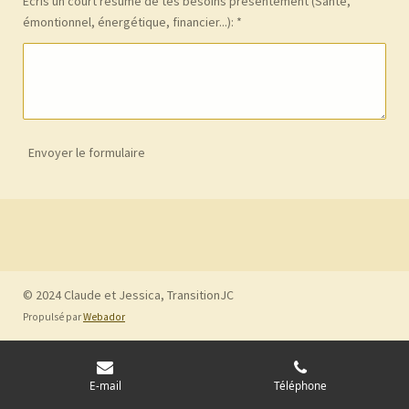
Écris un court résumé de tes besoins présentement (Santé,
émontionnel, énergétique, financier...): *
Envoyer le formulaire
© 2024 Claude et Jessica, TransitionJC
Propulsé par
Webador
E-mail
Téléphone