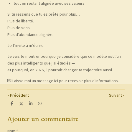
tout en restant alignée avec ses valeurs
Si tu ressens que tu es prête pour plus…
Plus de liberté.
Plus de sens.
Plus d’abondance alignée.
Je t’invite à m’écrire.
Je vais te montrer pourquoi je considère que ce modèle est l’un
des plus intelligents que j’ai étudiés —
et pourquoi, en 2026, il pourrait changer ta trajectoire aussi.
💌 Laisse moi un message ici pour recevoir plus d'informations.
«
Précédent
Suivant
»
P
P
P
P
a
a
a
a
r
r
r
r
Ajouter un commentaire
t
t
t
t
a
a
a
a
g
g
g
g
e
e
e
e
Nom *