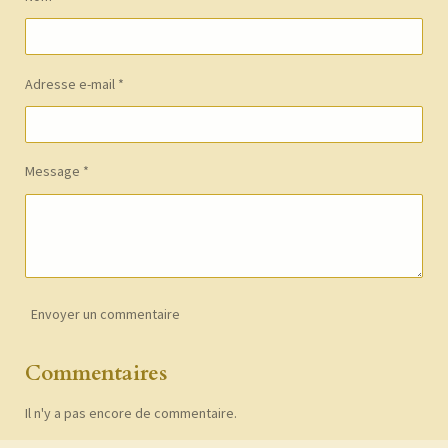
r
r
r
r
Adresse e-mail *
Message *
Envoyer un commentaire
Commentaires
Il n'y a pas encore de commentaire.