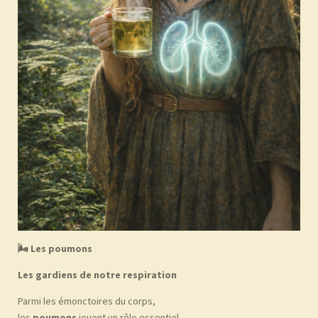
🌬
Les poumons
Les gardiens de notre respiration
Parmi les émonctoires du corps,
les
poumons
jouent un rôle essentiel.