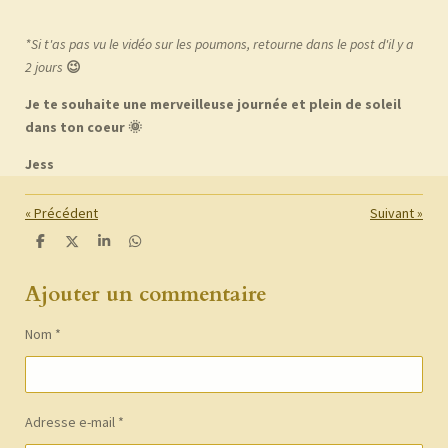
*Si t'as pas vu le vidéo sur les poumons, retourne dans le post d'il y a
2 jours
😉
Je te souhaite une merveilleuse journée et plein de soleil
dans ton coeur 🌞
Jess
«
Précédent
Suivant
»
P
P
P
P
a
a
a
a
r
r
r
r
Ajouter un commentaire
t
t
t
t
a
a
a
a
g
g
g
g
e
e
e
e
Nom *
r
r
r
r
Adresse e-mail *