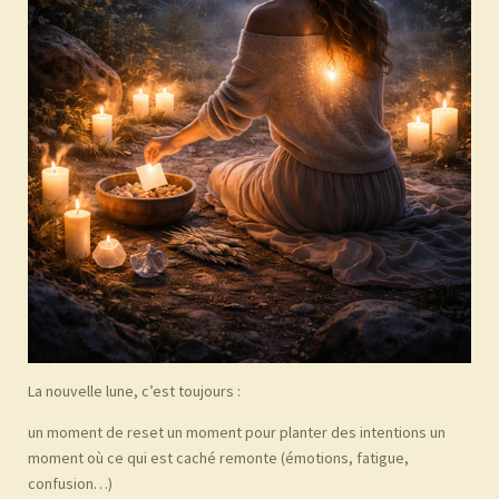
La nouvelle lune, c’est toujours :
un moment de reset
un moment pour planter des intentions
un
moment où ce qui est caché remonte
(émotions, fatigue,
confusion…)