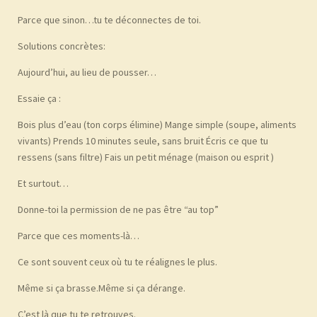
Parce que sinon…
tu te déconnectes de toi.
Solutions concrètes:
Aujourd’hui, au lieu de pousser…
Essaie ça :
Bois plus d’eau (ton corps élimine)
Mange simple
(soupe, aliments
vivants)
Prends 10 minutes seule, sans bruit
Écris ce que tu
ressens
(sans filtre)
Fais un petit ménage
(maison ou esprit
)
Et surtout…
Donne-toi la permission de ne pas être “au top”
Parce que ces moments-là…
Ce sont souvent ceux où tu te réalignes le plus.
Même si ça brasse.
Même si ça dérange.
C’est là que tu te retrouves.