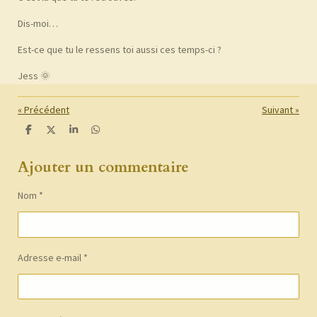
Dis-moi…
Est-ce que tu le ressens toi aussi ces temps-ci ?
Jess 🌞
«
Précédent
Suivant
»
P
P
P
P
a
a
a
a
r
r
r
r
Ajouter un commentaire
t
t
t
t
a
a
a
a
g
g
g
g
e
e
e
e
Nom *
r
r
r
r
Adresse e-mail *