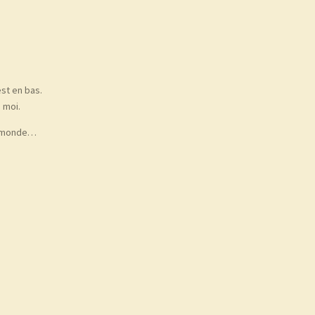
st en bas.
 moi.
le monde…