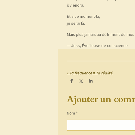
il viendra.
Et à ce moment-là,
je serai là.
Mais plus jamais au détriment de moi.
— Jess, Éveilleuse de conscience
«
Ta fréquence = Ta réalité
P
P
P
a
a
a
r
r
r
Ajouter un com
t
t
t
a
a
a
g
g
g
e
e
e
r
r
r
Nom *