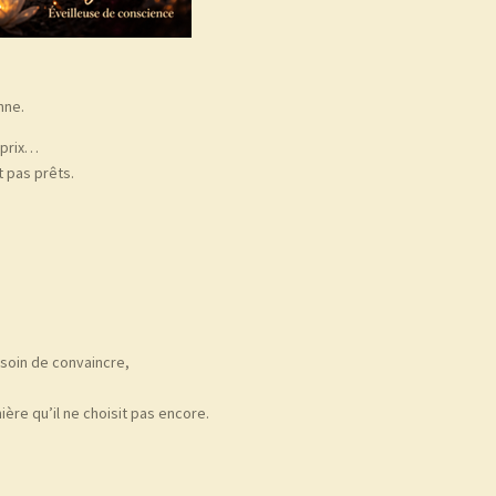
nne.
t prix…
 pas prêts.
esoin de convaincre,
mière qu’il ne choisit pas encore.