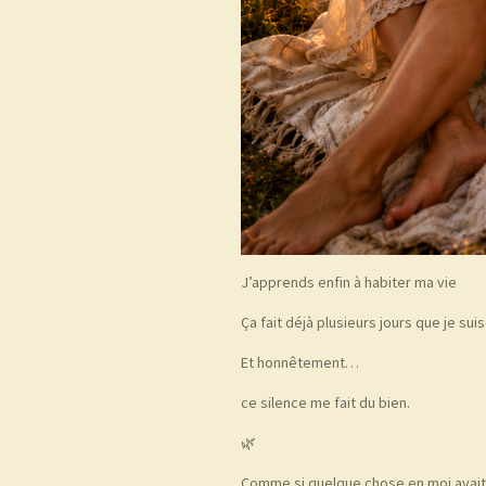
J’apprends enfin à habiter ma vie
Ça fait déjà plusieurs jours que je sui
Et honnêtement…
ce silence me fait du bien.
🌿
Comme si quelque chose en moi avait