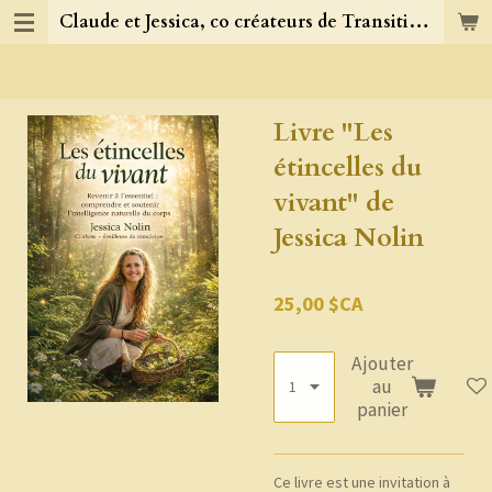
Claude et Jessica, co créateurs de TransitionJC
Passer
au
contenu
principal
Livre "Les
étincelles du
vivant" de
Jessica Nolin
25,00 $CA
Ajouter
au
panier
Ce livre est une invitation à