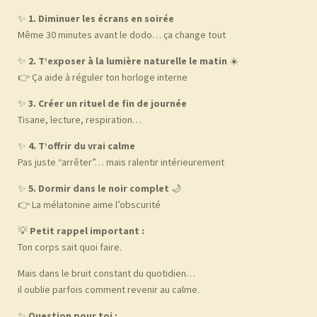
✨
1. Diminuer les écrans en soirée
Même 30 minutes avant le dodo… ça change tout
✨
2. T’exposer à la lumière naturelle le matin
☀️
👉 Ça aide à réguler ton horloge interne
✨
3. Créer un rituel de fin de journée
Tisane, lecture, respiration…
✨
4. T’offrir du vrai calme
Pas juste “arrêter”… mais ralentir intérieurement
✨
5. Dormir dans le noir complet
🌙
👉 La mélatonine aime l’obscurité
💡
Petit rappel important :
Ton corps sait quoi faire.
Mais dans le bruit constant du quotidien…
il oublie parfois comment revenir au calme.
✨
Question pour toi :