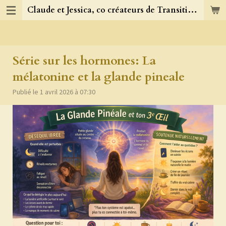
Claude et Jessica, co créateurs de TransitionJC
Passer
au
contenu
principal
Série sur les hormones: La
mélatonine et la glande pineale
Publié le 1 avril 2026 à 07:30