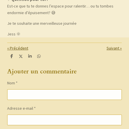
Est-ce que tu te donnes l’espace pour ralentir… ou tu tombes
endormie d’épuisement? 😅
Je te souhaite une merveilleuse journée
Jess 🌞
«
Précédent
Suivant
»
P
P
P
P
a
a
a
a
r
r
r
r
Ajouter un commentaire
t
t
t
t
a
a
a
a
g
g
g
g
e
e
e
e
Nom *
r
r
r
r
Adresse e-mail *